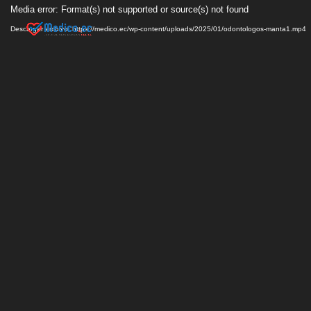
Reproductor
Media error: Format(s) not supported or source(s) not found
de
Descargar archivo: https://medico.ec/wp-content/uploads/2025/01/odontologos-manta1.mp4
vídeo