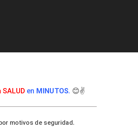
a SALUD
en
MINUTOS
.
😊✌️
por motivos de seguridad.