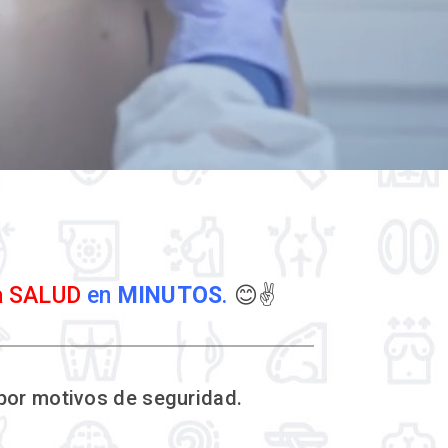
a SALUD
en
MINUTOS
.
😊✌️
por motivos de seguridad.