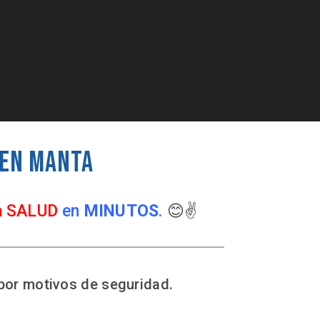
 en Manta
a SALUD
en
MINUTOS
.
😊✌️
por motivos de seguridad.