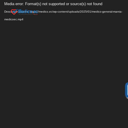
Reproductor
Media error: Format(s) not supported or source(s) not found
de
Descargar archivo: https://medico.ec/wp-content/uploads/2025/01/medico-general-manta-
vídeo
medicoec.mp4